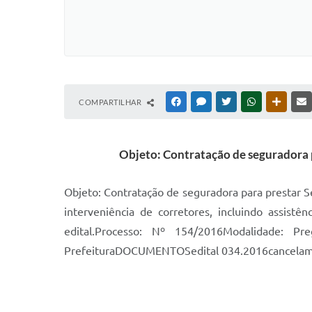
COMPARTILHAR
FACEBOOK
MESSENGER
TWITTER
WHATSAPP
OUTRAS
Objeto: Contratação de seguradora pa
Objeto: Contratação de seguradora para prestar Se
interveniência de corretores, incluindo assistê
edital.Processo: Nº 154/2016Modalidade: P
PrefeituraDOCUMENTOSedital 034.2016cancelam