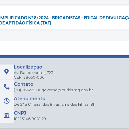
IMPLIFICADO Nº 8/2024 - BRIGADISTAS - EDITAL DE DIVULG
E APTIDÃO FÍSICA (TAF)
Localização
Av. Bandeirantes, 723
CEP: 38660-000
Contato
(38) 3662-5200
governo@buritis.mg.gov.br
Atendimento
De 2ª a 6ª feira, das 8h às 12h e das 14h às 18h.
CNPJ
18.125.146/0001-29