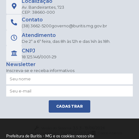
Localização
Av. Bandeirantes, 723
CEP: 38660-000
Contato
(38) 3662-5200
governo@buritis.mg.gov.br
Atendimento
De 2ª a 6ª feira, das 8h às 12h e das 14h às 18h.
CNPJ
18.125.146/0001-29
Newsletter
Inscreva-se e receba informativos
CADASTRAR
Versão do Sistema:
3.5.3 - 19/06/2026
Portal atualizado em:
06/08/2026 11:38
Dados Abertos
Prefeitura de Buritis - MG e os cookies: nosso site