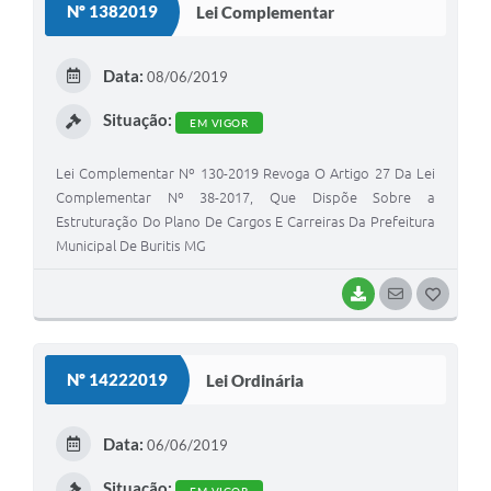
Nº 1382019
Lei Complementar
T
E
Data:
08/06/2019
I
Situação:
EM VIGOR
Lei Complementar Nº 130-2019 Revoga O Artigo 27 Da Lei
Complementar Nº 38-2017, Que Dispõe Sobre a
Estruturação Do Plano De Cargos E Carreiras Da Prefeitura
Municipal De Buritis MG
BAIXAR
SEGUIR
G
O
S
Nº 14222019
Lei Ordinária
T
E
Data:
06/06/2019
I
Situação: