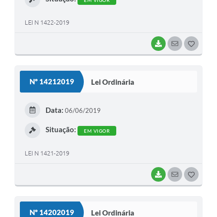
EM VIGOR
LEI N 1422-2019
BAIXAR
SEGUIR
G
O
S
Nº 14212019
Lei Ordinária
T
E
Data:
06/06/2019
I
Situação:
EM VIGOR
LEI N 1421-2019
BAIXAR
SEGUIR
G
O
S
Nº 14202019
Lei Ordinária