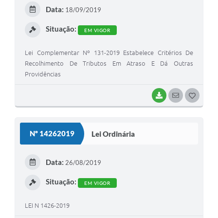
E
Data:
18/09/2019
I
Situação:
EM VIGOR
Lei Complementar Nº 131-2019 Estabelece Critérios De
Recolhimento De Tributos Em Atraso E Dá Outras
Providências
BAIXAR
SEGUIR
G
O
S
Nº 14262019
Lei Ordinária
T
E
Data:
26/08/2019
I
Situação:
EM VIGOR
LEI N 1426-2019