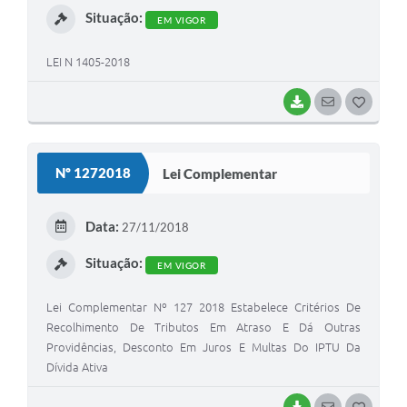
Situação:
EM VIGOR
LEI N 1405-2018
BAIXAR
SEGUIR
G
O
S
Nº 1272018
Lei Complementar
T
E
Data:
27/11/2018
I
Situação:
EM VIGOR
Lei Complementar Nº 127 2018 Estabelece Critérios De
Recolhimento De Tributos Em Atraso E Dá Outras
Providências, Desconto Em Juros E Multas Do IPTU Da
Dívida Ativa