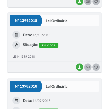
BAIXAR
SEGUIR
G
O
S
Nº 13992018
Lei Ordinária
T
E
Data:
16/10/2018
I
Situação:
EM VIGOR
LEI N 1399-2018
BAIXAR
SEGUIR
G
O
S
Nº 13982018
Lei Ordinária
T
E
Data:
14/09/2018
I