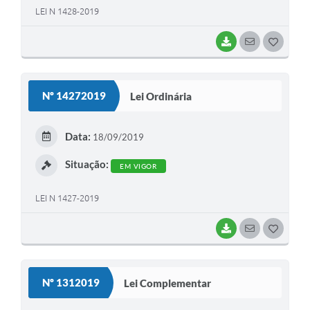
LEI N 1428-2019
BAIXAR
SEGUIR
G
O
S
Nº 14272019
Lei Ordinária
T
E
Data:
18/09/2019
I
Situação:
EM VIGOR
LEI N 1427-2019
BAIXAR
SEGUIR
G
O
S
Nº 1312019
Lei Complementar
T