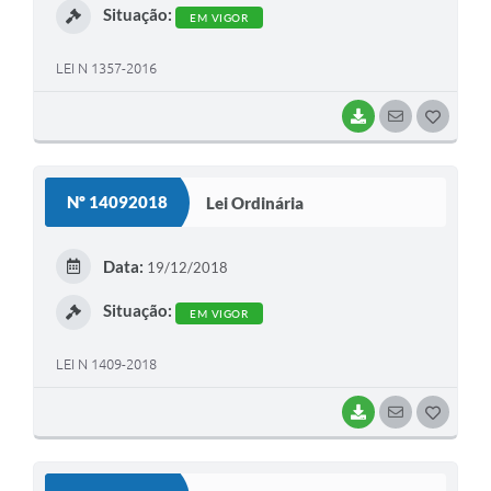
Situação:
EM VIGOR
LEI N 1357-2016
BAIXAR
SEGUIR
G
O
S
Nº 14092018
Lei Ordinária
T
E
Data:
19/12/2018
I
Situação:
EM VIGOR
LEI N 1409-2018
BAIXAR
SEGUIR
G
O
S