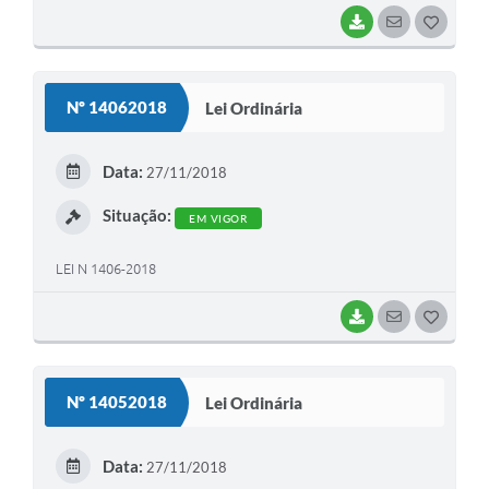
BAIXAR
SEGUIR
G
O
S
Nº 14062018
Lei Ordinária
T
E
Data:
27/11/2018
I
Situação:
EM VIGOR
LEI N 1406-2018
BAIXAR
SEGUIR
G
O
S
Nº 14052018
Lei Ordinária
T
E
Data:
27/11/2018
I