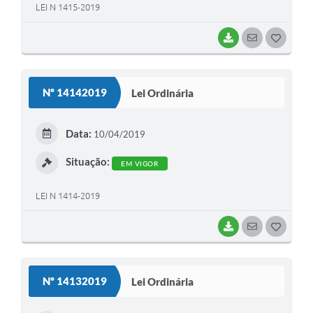
LEI N 1415-2019
BAIXAR
SEGUIR
G
O
S
Nº 14142019
Lei Ordinária
T
E
Data:
10/04/2019
I
Situação:
EM VIGOR
LEI N 1414-2019
BAIXAR
SEGUIR
G
O
S
Nº 14132019
Lei Ordinária
T