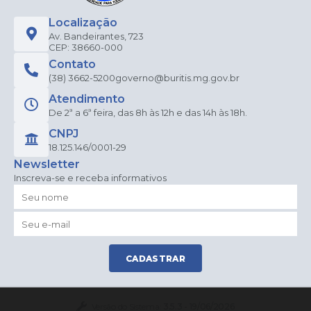
Localização
Av. Bandeirantes, 723
CEP: 38660-000
Contato
(38) 3662-5200
governo@buritis.mg.gov.br
Atendimento
De 2ª a 6ª feira, das 8h às 12h e das 14h às 18h.
CNPJ
18.125.146/0001-29
Newsletter
Inscreva-se e receba informativos
CADASTRAR
Versão do Sistema:
3.5.3 - 19/06/2026