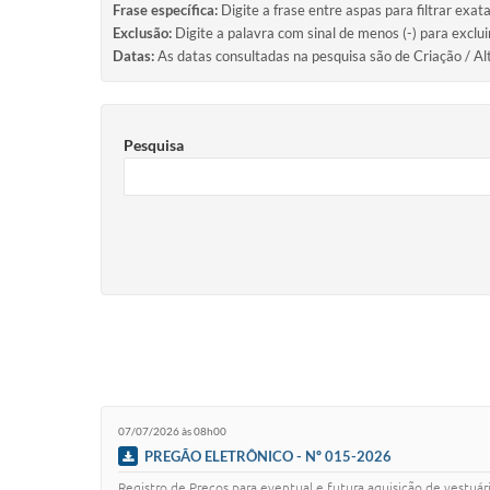
Frase específica:
Digite a frase entre aspas para filtrar exat
Exclusão:
Digite a palavra com sinal de menos (-) para exclu
Datas:
As datas consultadas na pesquisa são de Criação / Al
Pesquisa
07/07/2026 às 08h00
PREGÃO ELETRÔNICO - Nº 015-2026
Registro de Preços para eventual e futura aquisição de vestuár