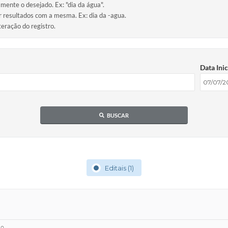
amente o desejado. Ex: "dia da água".
ir resultados com a mesma. Ex: dia da -agua.
teração do registro.
Data Inic
BUSCAR
Editais (1)
io.