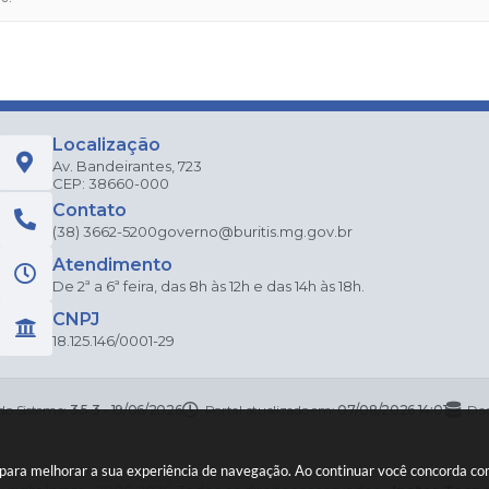
Localização
Av. Bandeirantes, 723
CEP: 38660-000
Contato
(38) 3662-5200
governo@buritis.mg.gov.br
Atendimento
De 2ª a 6ª feira, das 8h às 12h e das 14h às 18h.
CNPJ
18.125.146/0001-29
 do Sistema:
3.5.3 - 19/06/2026
Portal atualizado em:
07/08/2026 14:01
Dad
es para melhorar a sua experiência de navegação. Ao continuar você concorda c