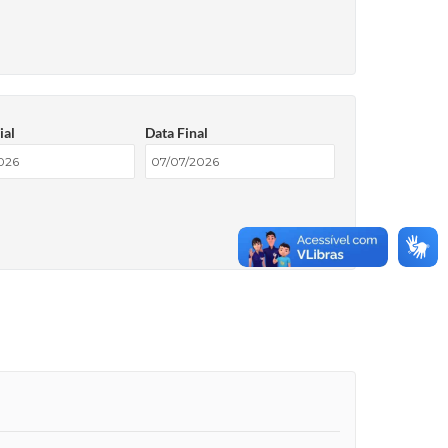
ial
Data Final