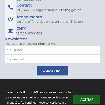
Contato
(38) 3662-5200
governo@buritis.mg.gov.br
Atendimento
De 2ª a 6ª feira, das 8h às 12h e das 14h às 18h.
CNPJ
18.125.146/0001-29
Newsletter
Inscreva-se e receba informativos
CADASTRAR
Versão do Sistema:
3.5.3 - 19/06/2026
Portal atualizado em:
06/08/2026 15:55
Dados Abertos
Prefeitura de Buritis - MG e os cookies: nosso site
usa cookies para melhorar a sua experiência de
ACEITAR
navegação. Ao continuar você concorda com a